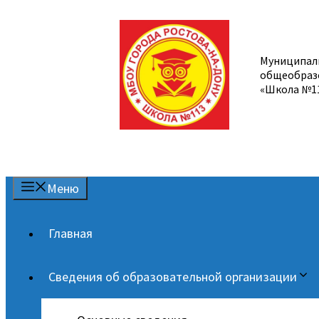
Перейти
к
содержимому
Муниципал
общеобраз
«Школа №1
Меню
Главная
Сведения об образовательной организации