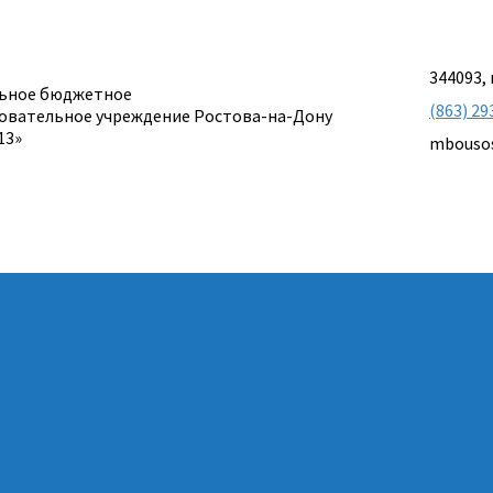
344093, 
ьное бюджетное
(863) 29
овательное учреждение Ростова-на-Дону
13»
mbouso