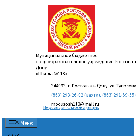
Перейти
к
содержимому
Муниципальное бюджетное
общеобразовательное учреждение Ростова-
Дону
«Школа №113»
344093, г. Ростов-на-Дону, ул. Туполева
(863) 293-26-02 (вахта), (863) 291-59-
mbousosh113@mail.ru
Версия для слабовидящих
Меню