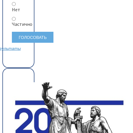
Нет
Частично
зультаты