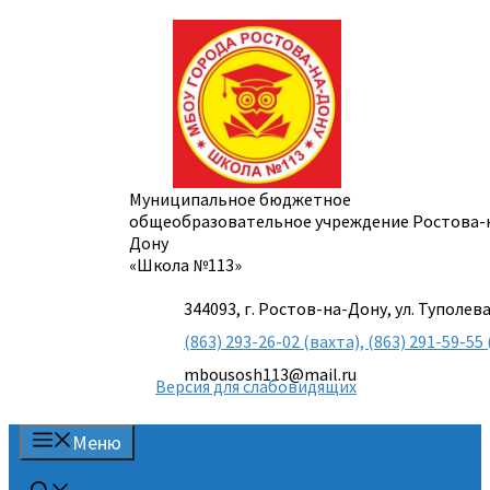
Перейти
к
содержимому
Муниципальное бюджетное
общеобразовательное учреждение Ростова-
Дону
«Школа №113»
344093, г. Ростов-на-Дону, ул. Туполева
(863) 293-26-02 (вахта), (863) 291-59-
mbousosh113@mail.ru
Версия для слабовидящих
Меню