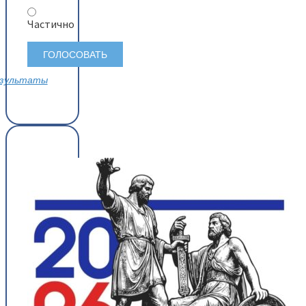
Частично
зультаты