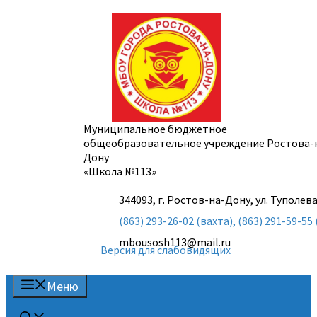
Перейти
к
содержимому
Муниципальное бюджетное
общеобразовательное учреждение Ростова-
Дону
«Школа №113»
344093, г. Ростов-на-Дону, ул. Туполева
(863) 293-26-02 (вахта), (863) 291-59-
mbousosh113@mail.ru
Версия для слабовидящих
Меню