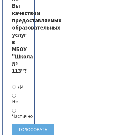
Вы
качеством
предоставляемых
образовательных
услуг
в
МБОУ
"Школа
№
113"?
Да
Нет
Частично