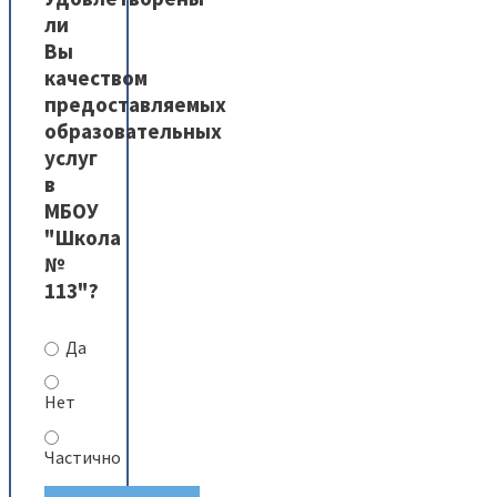
ли
Вы
качеством
предоставляемых
образовательных
услуг
в
МБОУ
"Школа
№
113"?
Да
Нет
Частично