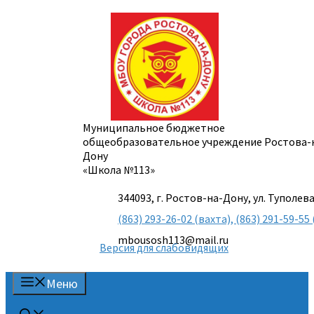
Перейти
к
содержимому
Муниципальное бюджетное
общеобразовательное учреждение Ростова-
Дону
«Школа №113»
344093, г. Ростов-на-Дону, ул. Туполева
(863) 293-26-02 (вахта), (863) 291-59-
mbousosh113@mail.ru
Версия для слабовидящих
Меню