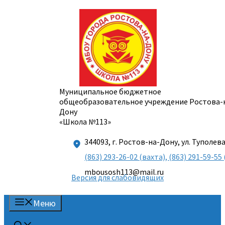
Перейти
к
содержимому
Муниципальное бюджетное
общеобразовательное учреждение Ростова-
Дону
«Школа №113»
344093, г. Ростов-на-Дону, ул. Туполева
(863) 293-26-02 (вахта), (863) 291-59-
mbousosh113@mail.ru
Версия для слабовидящих
Меню