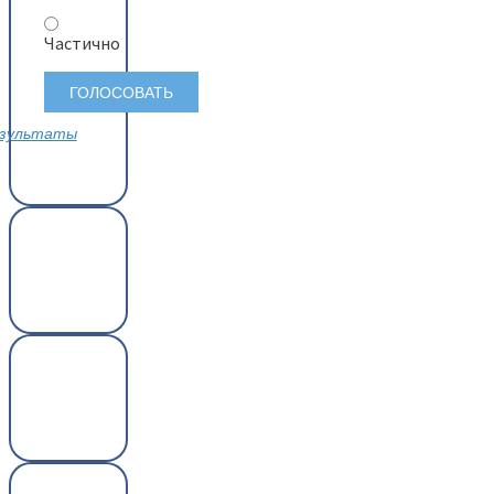
Частично
зультаты