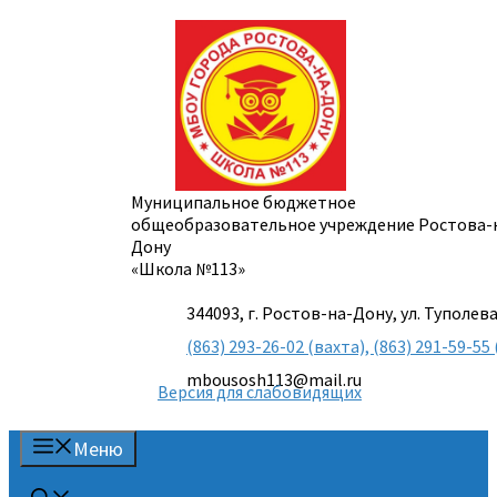
Перейти
к
содержимому
Муниципальное бюджетное
общеобразовательное учреждение Ростова-
Дону
«Школа №113»
344093, г. Ростов-на-Дону, ул. Туполева
(863) 293-26-02 (вахта), (863) 291-59-
mbousosh113@mail.ru
Версия для слабовидящих
Меню