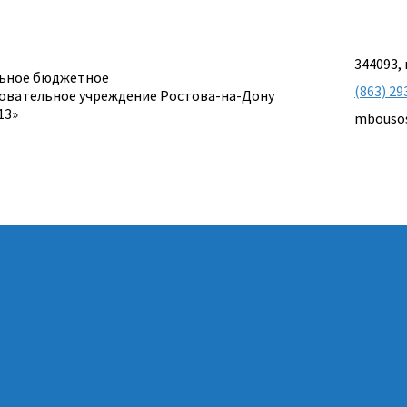
344093, 
ьное бюджетное
(863) 29
овательное учреждение Ростова-на-Дону
13»
mbouso