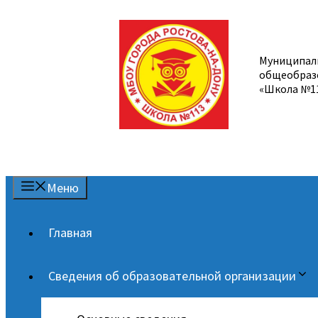
Перейти
к
содержимому
Муниципал
общеобраз
«Школа №1
Меню
Главная
Сведения об образовательной организации