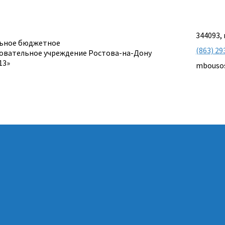
344093, 
ьное бюджетное
(863) 29
овательное учреждение Ростова-на-Дону
13»
mbouso