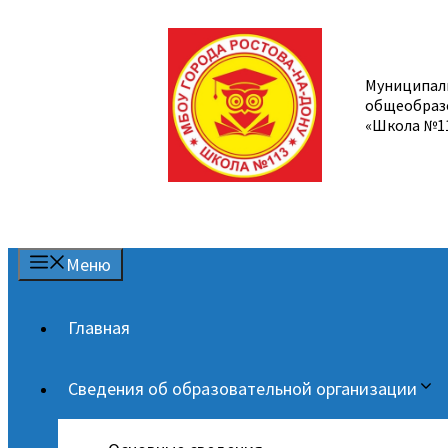
Перейти
к
содержимому
Муниципал
общеобраз
«Школа №1
Меню
Главная
Сведения об образовательной организации