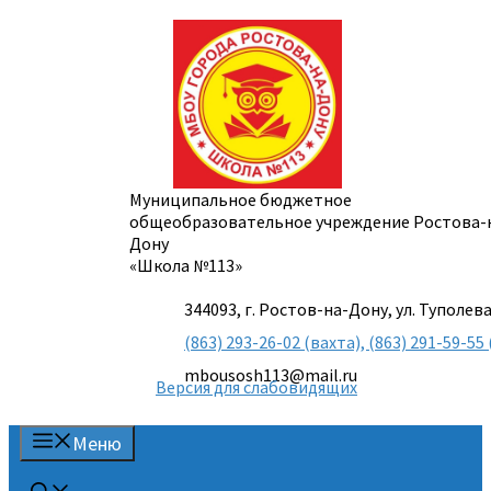
Перейти
к
содержимому
Муниципальное бюджетное
общеобразовательное учреждение Ростова-
Дону
«Школа №113»
344093, г. Ростов-на-Дону, ул. Туполева
(863) 293-26-02 (вахта), (863) 291-59-
mbousosh113@mail.ru
Версия для слабовидящих
Меню