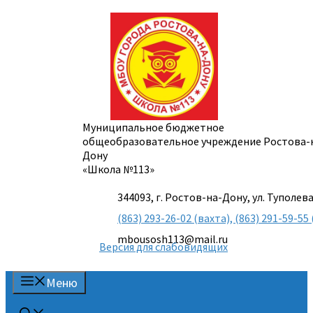
Перейти
к
содержимому
Муниципальное бюджетное
общеобразовательное учреждение Ростова-
Дону
«Школа №113»
344093, г. Ростов-на-Дону, ул. Туполева
(863) 293-26-02 (вахта), (863) 291-59-
mbousosh113@mail.ru
Версия для слабовидящих
Меню