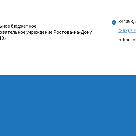
344093, 
ьное бюджетное
(863) 29
овательное учреждение Ростова-на-Дону
13»
mbouso