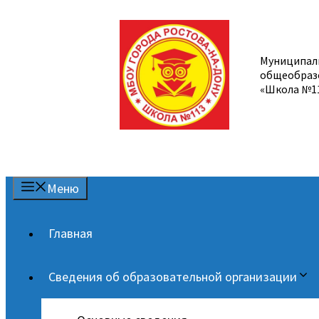
Перейти
к
содержимому
Муниципал
общеобраз
«Школа №1
Меню
Главная
Сведения об образовательной организации