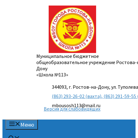
Перейти
к
содержимому
Муниципальное бюджетное
общеобразовательное учреждение Ростова-
Дону
«Школа №113»
344093, г. Ростов-на-Дону, ул. Туполева
(863) 293-26-02 (вахта), (863) 291-59-
mbousosh113@mail.ru
Версия для слабовидящих
Меню