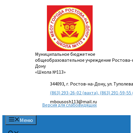
Перейти
к
содержимому
Муниципальное бюджетное
общеобразовательное учреждение Ростова-
Дону
«Школа №113»
344093, г. Ростов-на-Дону, ул. Туполева
(863) 293-26-02 (вахта), (863) 291-59-
mbousosh113@mail.ru
Версия для слабовидящих
Меню