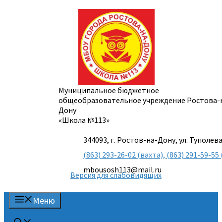
Перейти
к
содержимому
Муниципальное бюджетное
общеобразовательное учреждение Ростова-
Дону
«Школа №113»
344093, г. Ростов-на-Дону, ул. Туполева
(863) 293-26-02 (вахта), (863) 291-59-
mbousosh113@mail.ru
Версия для слабовидящих
Меню