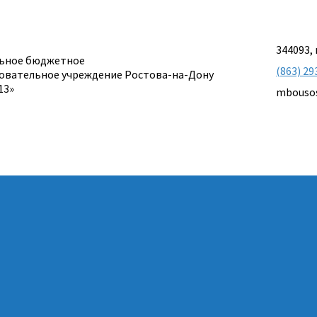
344093, 
ьное бюджетное
(863) 29
овательное учреждение Ростова-на-Дону
13»
mbouso