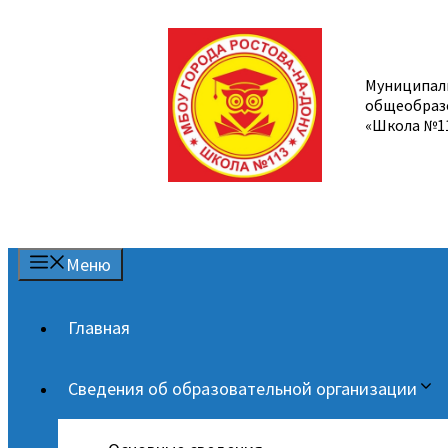
Перейти
к
содержимому
Муниципал
общеобраз
«Школа №1
Меню
Главная
Сведения об образовательной организации