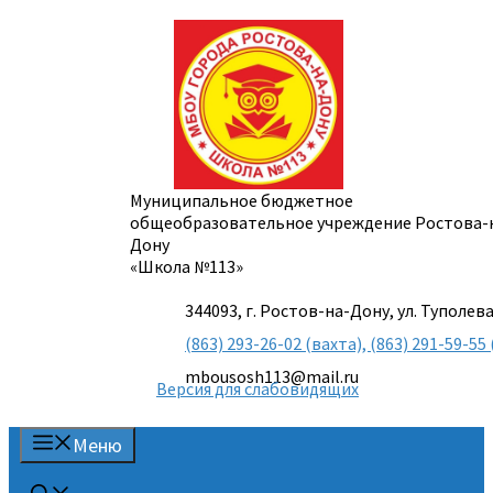
Перейти
к
содержимому
Муниципальное бюджетное
общеобразовательное учреждение Ростова-
Дону
«Школа №113»
344093, г. Ростов-на-Дону, ул. Туполева
(863) 293-26-02 (вахта), (863) 291-59-
mbousosh113@mail.ru
Версия для слабовидящих
Меню