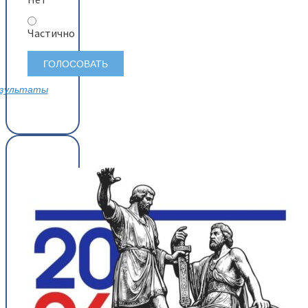
Частично
зультаты