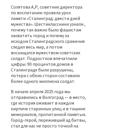
Солятова А,Р, советник директора
по воспитанию провела урок
памяти «Сталинград: двести дней
мужества». Шестиклассники узнали ,
почему так важно было фашистам
захватить город и почему за
исходом Сталинградского сражения
следил весь мир, а потом
восхищался мужеством советских
солдат. Подростков впечатлили
цифры: 90 процентов домов в
Сталинграде были разрушены,
потери с обеих сторон составили
более одного миллиона солдат.
В начале апреля 2025 года мы
отправились в Волгоград — в место,
где история оживает в каждом
кирпиче старинных улиц и в тишине
мемориалов, пропитанной памятью.
Город-герой, переживший ад битвы,
стал для нас не просто точкой на