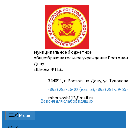
Перейти
к
содержимому
Муниципальное бюджетное
общеобразовательное учреждение Ростова-
Дону
«Школа №113»
344093, г. Ростов-на-Дону, ул. Туполева
(863) 293-26-02 (вахта), (863) 291-59-
mbousosh113@mail.ru
Версия для слабовидящих
Меню