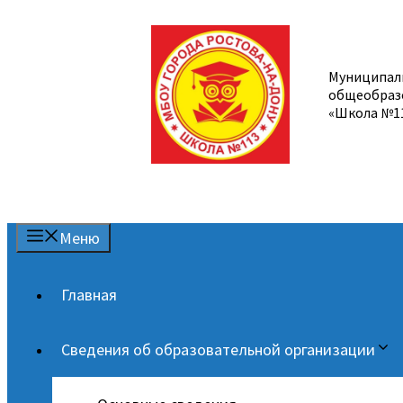
Перейти
к
содержимому
Муниципал
общеобраз
«Школа №1
Меню
Главная
Сведения об образовательной организации