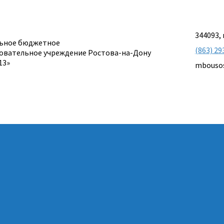
344093, 
ьное бюджетное
(863) 29
овательное учреждение Ростова-на-Дону
13»
mbouso