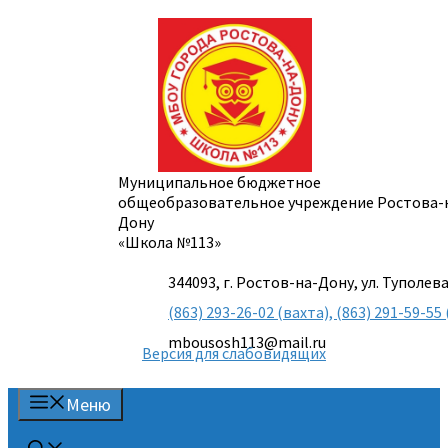
Перейти
к
содержимому
Муниципальное бюджетное
общеобразовательное учреждение Ростова-
Дону
«Школа №113»
344093, г. Ростов-на-Дону, ул. Туполева
(863) 293-26-02 (вахта), (863) 291-59-
mbousosh113@mail.ru
Версия для слабовидящих
Меню