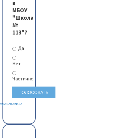
в
МБОУ
"Школа
№
113"?
Да
Нет
Частично
зультаты