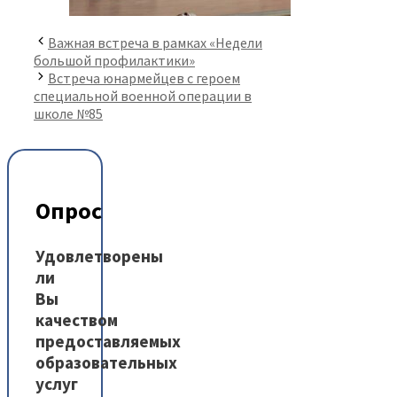
Важная встреча в рамках «Недели
большой профилактики»
Встреча юнармейцев с героем
специальной военной операции в
школе №85
Опрос
Удовлетворены
ли
Вы
качеством
предоставляемых
образовательных
услуг