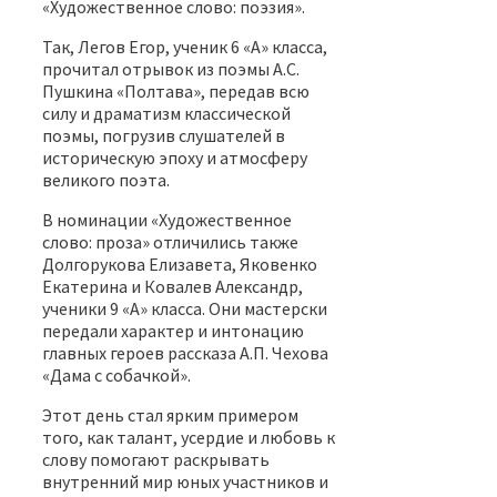
«Художественное слово: поэзия».
Так, Легов Егор, ученик 6 «А» класса,
прочитал отрывок из поэмы А.С.
Пушкина «Полтава», передав всю
силу и драматизм классической
поэмы, погрузив слушателей в
историческую эпоху и атмосферу
великого поэта.
В номинации «Художественное
слово: проза» отличились также
Долгорукова Елизавета, Яковенко
Екатерина и Ковалев Александр,
ученики 9 «А» класса. Они мастерски
передали характер и интонацию
главных героев рассказа А.П. Чехова
«Дама с собачкой».
Этот день стал ярким примером
того, как талант, усердие и любовь к
слову помогают раскрывать
внутренний мир юных участников и