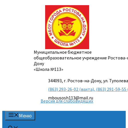
Перейти
к
содержимому
Муниципальное бюджетное
общеобразовательное учреждение Ростова-
Дону
«Школа №113»
344093, г. Ростов-на-Дону, ул. Туполева
(863) 293-26-02 (вахта), (863) 291-59-
mbousosh113@mail.ru
Версия для слабовидящих
Меню