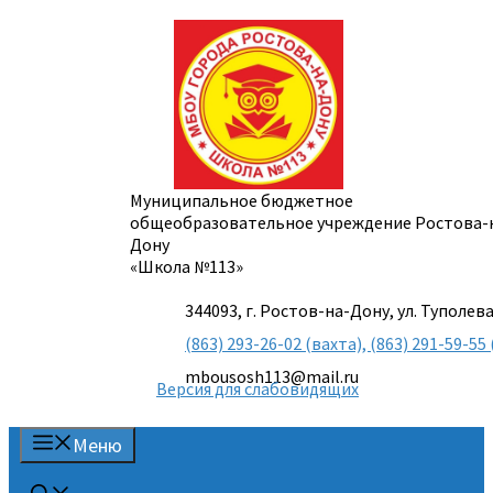
Перейти
к
содержимому
Муниципальное бюджетное
общеобразовательное учреждение Ростова-
Дону
«Школа №113»
344093, г. Ростов-на-Дону, ул. Туполева
(863) 293-26-02 (вахта), (863) 291-59-
mbousosh113@mail.ru
Версия для слабовидящих
Меню