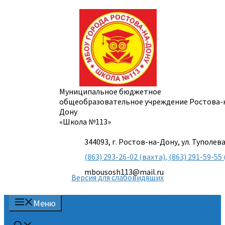
Перейти
к
содержимому
Муниципальное бюджетное
общеобразовательное учреждение Ростова-
Дону
«Школа №113»
344093, г. Ростов-на-Дону, ул. Туполева
(863) 293-26-02 (вахта), (863) 291-59-
mbousosh113@mail.ru
Версия для слабовидящих
Меню