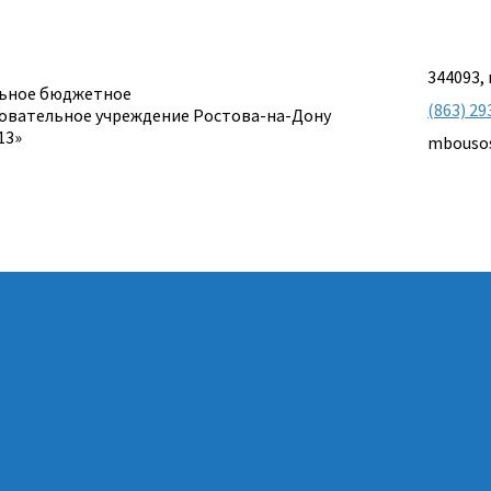
344093, 
ьное бюджетное
(863) 29
овательное учреждение Ростова-на-Дону
13»
mbouso