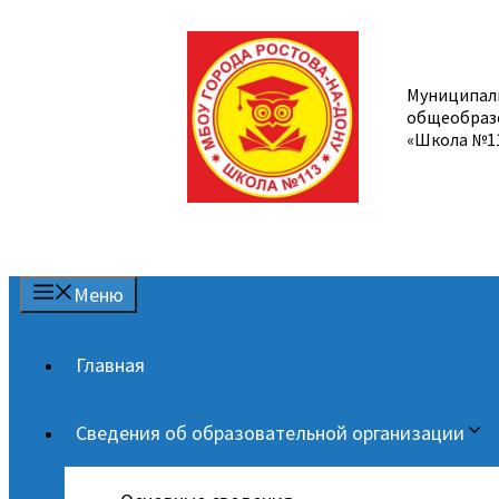
Перейти
к
содержимому
Муниципал
общеобраз
«Школа №1
Меню
Главная
Сведения об образовательной организации