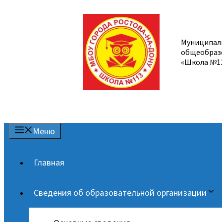
Перейти
к
содержимому
Муниципал
общеобраз
«Школа №1
Меню
Главная
Сведения об образовательной организации