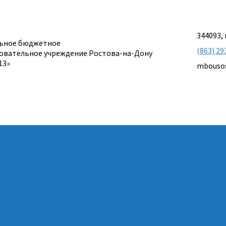
344093, 
ьное бюджетное
(863) 29
овательное учреждение Ростова-на-Дону
13»
mbouso