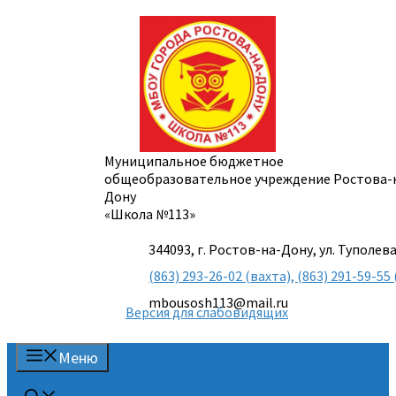
Перейти
к
содержимому
Муниципальное бюджетное
общеобразовательное учреждение Ростова-
Дону
«Школа №113»
344093, г. Ростов-на-Дону, ул. Туполева
(863) 293-26-02 (вахта), (863) 291-59-
mbousosh113@mail.ru
Версия для слабовидящих
Меню