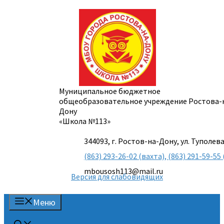
Перейти
к
содержимому
Муниципальное бюджетное
общеобразовательное учреждение Ростова-
Дону
«Школа №113»
344093, г. Ростов-на-Дону, ул. Туполева
(863) 293-26-02 (вахта), (863) 291-59-
mbousosh113@mail.ru
Версия для слабовидящих
Меню