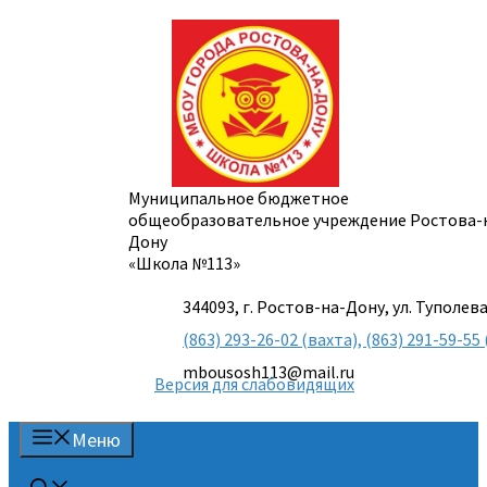
Перейти
к
содержимому
Муниципальное бюджетное
общеобразовательное учреждение Ростова-
Дону
«Школа №113»
344093, г. Ростов-на-Дону, ул. Туполева
(863) 293-26-02 (вахта), (863) 291-59-
mbousosh113@mail.ru
Версия для слабовидящих
Меню