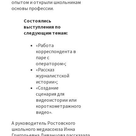
опытом и открыли школьникам
основы профессии.
Состоялись
выступления по
следующим темам:
«Работа
корреспондента в
паре с
оператором»;
«Рассказ
журналистской
истории»;
«Создание
сценария для
видеоистории или
короткометражного
видео».
А руководитель Ростовского
школьного медиасоюза Инна
Григорьевна Ливанцова рассказала