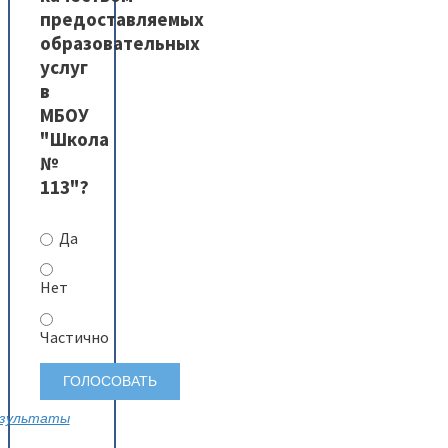
предоставляемых
образовательных
услуг
в
МБОУ
"Школа
№
113"?
Да
Нет
Частично
зультаты