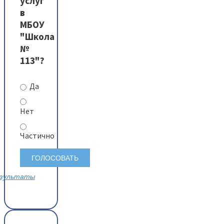
услуг
в
МБОУ
"Школа
№
113"?
Да
Нет
Частично
зультаты