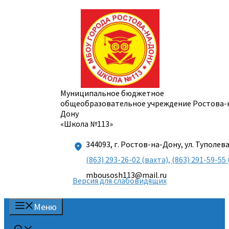
Перейти
к
содержимому
Муниципальное бюджетное
общеобразовательное учреждение Ростова-
Дону
«Школа №113»
344093, г. Ростов-на-Дону, ул. Туполева
(863) 293-26-02 (вахта), (863) 291-59-
mbousosh113@mail.ru
Версия для слабовидящих
Меню