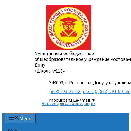
Перейти
к
содержимому
Муниципальное бюджетное
общеобразовательное учреждение Ростова-
Дону
«Школа №113»
344093, г. Ростов-на-Дону, ул. Туполева
(863) 293-26-02 (вахта), (863) 291-59-
mbousosh113@mail.ru
Версия для слабовидящих
Меню