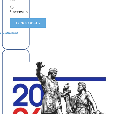
Частично
зультаты