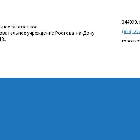
344093, 
ьное бюджетное
(863) 29
овательное учреждение Ростова-на-Дону
13»
mbouso