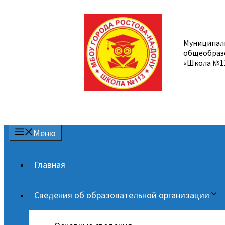
Перейти
к
содержимому
Муниципал
общеобраз
«Школа №1
Меню
Главная
Сведения об образовательной организации