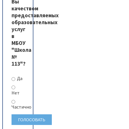
Вы
качеством
предоставляемых
образовательных
услуг
в
МБОУ
"Школа
№
113"?
Да
Нет
Частично