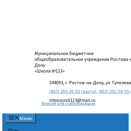
Перейти
к
содержимому
Муниципальное бюджетное
общеобразовательное учреждение Ростова-
Дону
«Школа №113»
344093, г. Ростов-на-Дону, ул. Туполева
(863) 293-26-02 (вахта), (863) 291-59-
mbousosh113@mail.ru
Версия для слабовидящих
Меню