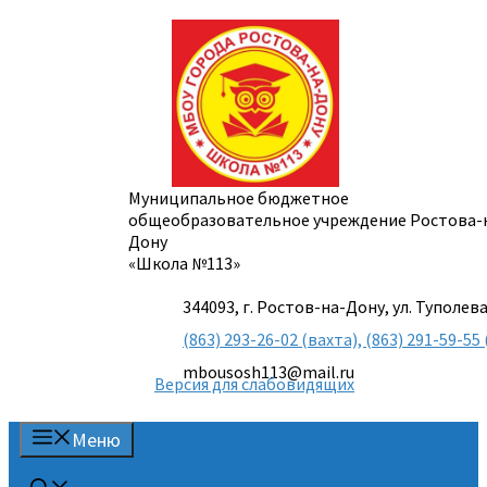
Перейти
к
содержимому
Муниципальное бюджетное
общеобразовательное учреждение Ростова-
Дону
«Школа №113»
344093, г. Ростов-на-Дону, ул. Туполева
(863) 293-26-02 (вахта), (863) 291-59-
mbousosh113@mail.ru
Версия для слабовидящих
Меню