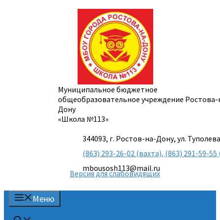
Перейти
к
содержимому
Муниципальное бюджетное
общеобразовательное учреждение Ростова-
Дону
«Школа №113»
344093, г. Ростов-на-Дону, ул. Туполева
(863) 293-26-02 (вахта), (863) 291-59-
mbousosh113@mail.ru
Версия для слабовидящих
Меню