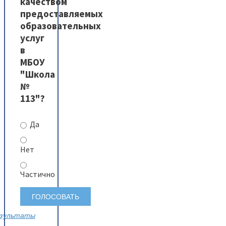
качеством
предоставляемых
образовательных
услуг
в
МБОУ
"Школа
№
113"?
Да
Нет
Частично
зультаты