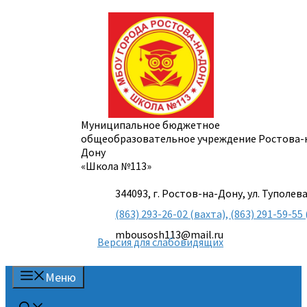
Перейти
к
содержимому
Муниципальное бюджетное
общеобразовательное учреждение Ростова-
Дону
«Школа №113»
344093, г. Ростов-на-Дону, ул. Туполева
(863) 293-26-02 (вахта), (863) 291-59-
mbousosh113@mail.ru
Версия для слабовидящих
Меню