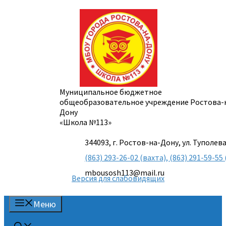
Перейти
к
содержимому
Муниципальное бюджетное
общеобразовательное учреждение Ростова-
Дону
«Школа №113»
344093, г. Ростов-на-Дону, ул. Туполева
(863) 293-26-02 (вахта), (863) 291-59-
mbousosh113@mail.ru
Версия для слабовидящих
Меню