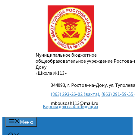
Перейти
к
содержимому
Муниципальное бюджетное
общеобразовательное учреждение Ростова-
Дону
«Школа №113»
344093, г. Ростов-на-Дону, ул. Туполева
(863) 293-26-02 (вахта), (863) 291-59-
mbousosh113@mail.ru
Версия для слабовидящих
Меню