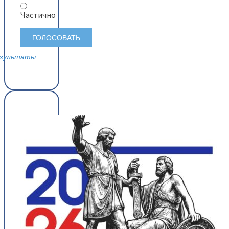
Частично
зультаты