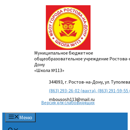
Перейти
к
содержимому
Муниципальное бюджетное
общеобразовательное учреждение Ростова-
Дону
«Школа №113»
344093, г. Ростов-на-Дону, ул. Туполева
(863) 293-26-02 (вахта), (863) 291-59-
mbousosh113@mail.ru
Версия для слабовидящих
Меню