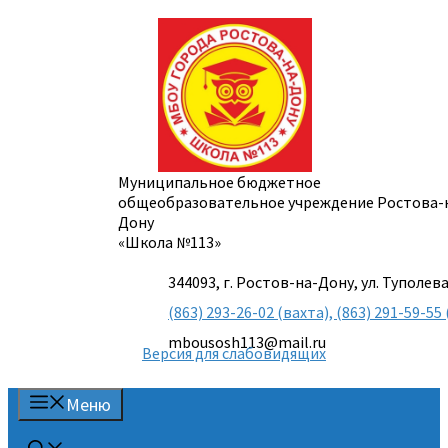
Перейти
к
содержимому
Муниципальное бюджетное
общеобразовательное учреждение Ростова-
Дону
«Школа №113»
344093, г. Ростов-на-Дону, ул. Туполева
(863) 293-26-02 (вахта), (863) 291-59-
mbousosh113@mail.ru
Версия для слабовидящих
Меню