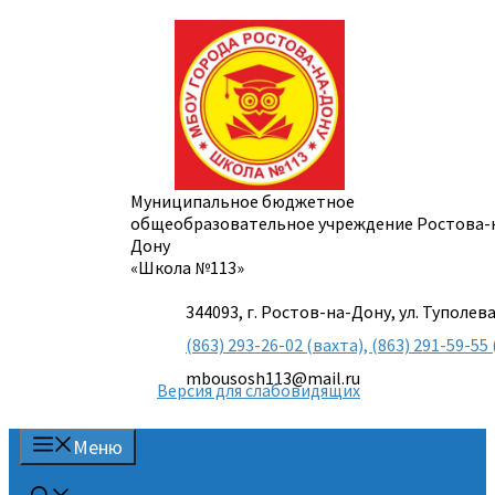
Перейти
к
содержимому
Муниципальное бюджетное
общеобразовательное учреждение Ростова-
Дону
«Школа №113»
344093, г. Ростов-на-Дону, ул. Туполева
(863) 293-26-02 (вахта), (863) 291-59-
mbousosh113@mail.ru
Версия для слабовидящих
Меню