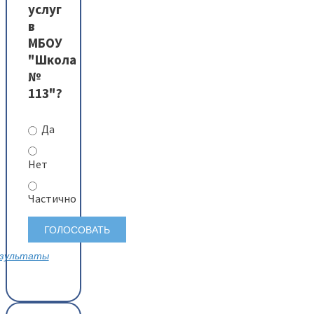
услуг
в
МБОУ
"Школа
№
113"?
Да
Нет
Частично
зультаты